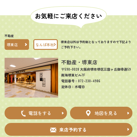
お気軽にご来店ください
不動産
堺東店以外は予約制となっておりますので下記より
堺東店
なんば本社
ご予約下さい。
不動産・堺東店
〒590-0028 大阪府堺市堺区三国ヶ丘御幸通59
南海堺東ビル7F
電話番号：072-230-4986
定休日：水曜日
電話をする
地図を見る
来店予約する