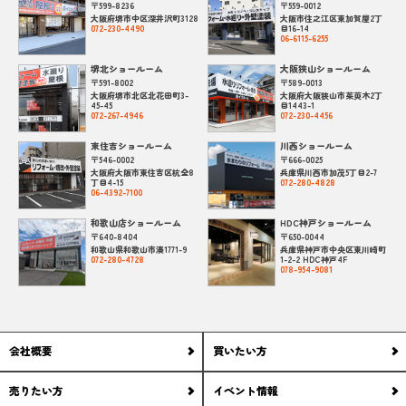
〒599-8236
〒559-0012
大阪府堺市中区深井沢町3128
大阪市住之江区東加賀屋2丁
072-230-4490
目16-14
06-6115-6255
堺北ショールーム
大阪狭山ショールーム
〒591-8002
〒589-0013
大阪府堺市北区北花田町3-
大阪府大阪狭山市茱萸木2丁
45-45
目1443-1
072-267-4946
072-230-4456
東住吉ショールーム
川西ショールーム
〒546-0002
〒666-0025
大阪府大阪市東住吉区杭全8
兵庫県川西市加茂5丁目2-7
丁目4-15
072-280-4828
06-4392-7100
和歌山店ショールーム
HDC神戸ショールーム
〒640-8404
〒650-0044
和歌山県和歌山市湊1771-9
兵庫県神戸市中央区東川崎町
072-280-4728
1-2-2 HDC神戸4F
078-954-9081
会社概要
買いたい方
売りたい方
イベント情報