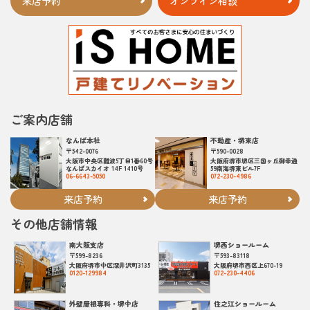
来店予約
オンライン相談
ご案内店舗
なんば本社
不動産・堺東店
〒542-0076
〒590-0028
大阪市中央区難波5丁目1番60号
大阪府堺市堺区三国ヶ丘御幸通
なんばスカイオ 14F 1410号
59南海堺東ビル7F
06-6643-5050
072-230-4986
来店予約
来店予約
その他店舗情報
南大阪支店
堺西ショールーム
〒599-8236
〒593-83118
大阪府堺市中区深井沢町3135
大阪府堺市西区上670-19
0120-129984
072-230-4406
外壁屋根専科・堺中店
住之江ショールーム