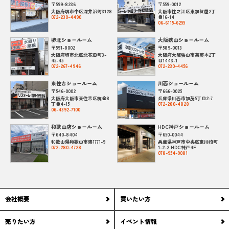
〒599-8236
〒559-0012
大阪府堺市中区深井沢町3128
大阪市住之江区東加賀屋2丁
072-230-4490
目16-14
06-6115-6255
堺北ショールーム
大阪狭山ショールーム
〒591-8002
〒589-0013
大阪府堺市北区北花田町3-
大阪府大阪狭山市茱萸木2丁
45-45
目1443-1
072-267-4946
072-230-4456
東住吉ショールーム
川西ショールーム
〒546-0002
〒666-0025
大阪府大阪市東住吉区杭全8
兵庫県川西市加茂5丁目2-7
丁目4-15
072-280-4828
06-4392-7100
和歌山店ショールーム
HDC神戸ショールーム
〒640-8404
〒650-0044
和歌山県和歌山市湊1771-9
兵庫県神戸市中央区東川崎町
072-280-4728
1-2-2 HDC神戸4F
078-954-9081
会社概要
買いたい方
売りたい方
イベント情報