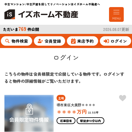
中古マンション/中古戸建を探してリノベーションはイズホーム不動産へ
MENU
769
ただいま
件公開
2026.08.07更新
物件検索
会員登録
来店予約
ログイン
ログイン
こちらの物件は会員様限定で公開している物件です。ログインす
ると物件の詳細情報がご覧いただけます。
土地
堺市東区大美野＊＊＊＊
＊＊＊＊
万円
33.55坪
区画図有
駅徒歩10分以内