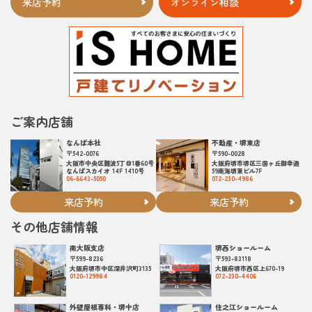
来店予約
オンライン相談
ご案内店舗
なんば本社
不動産・堺東店
〒542-0076
〒590-0028
大阪市中央区難波5丁目1番60号
大阪府堺市堺区三国ヶ丘御幸通
なんばスカイオ 14F 1410号
59南海堺東ビル7F
06-6643-5050
072-230-4986
来店予約
来店予約
その他店舗情報
南大阪支店
堺西ショールーム
〒599-8236
〒593-83118
大阪府堺市中区深井沢町3135
大阪府堺市西区上670-19
0120-129984
072-230-4406
外壁屋根専科・堺中店
住之江ショールーム