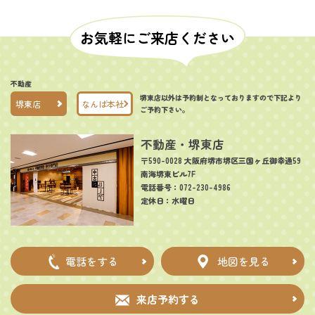
お気軽にご来店ください
不動産
堺東店以外は予約制となっておりますので下記より
堺東店
なんば本社
ご予約下さい。
不動産・堺東店
〒590-0028 大阪府堺市堺区三国ヶ丘御幸通59
南海堺東ビル7F
電話番号：072-230-4986
定休日：水曜日
電話をする
地図を見る
来店予約する