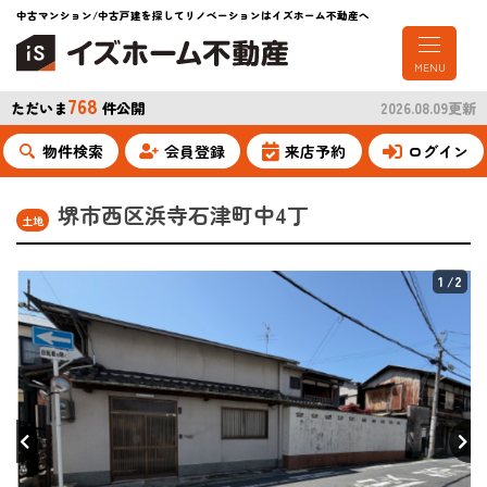
中古マンション/中古戸建を探してリノベーションはイズホーム不動産へ
MENU
768
ただいま
件公開
2026.08.09更新
物件検索
会員登録
来店予約
ログイン
堺市西区浜寺石津町中4丁
土地
1
/2