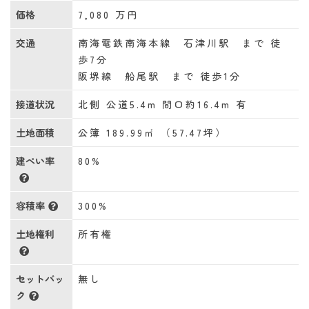
価格
7,080
万円
交通
南海電鉄南海本線 石津川駅 まで 徒
歩7分
阪堺線 船尾駅 まで 徒歩1分
接道状況
北側 公道5.4m 間口約16.4m 有
土地面積
公簿 189.99㎡ （57.47坪）
建ぺい率
80%
容積率
300%
土地権利
所有権
セットバッ
無し
ク