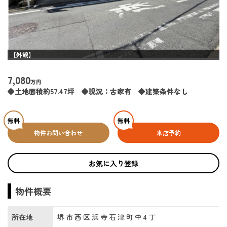
【外観】
7,080
万円
◆土地面積約57.47坪 ◆現況：古家有 ◆建築条件なし
無料
無料
物件お問い合わせ
来店予約
お気に入り登録
物件概要
所在地
堺市西区浜寺石津町中4丁