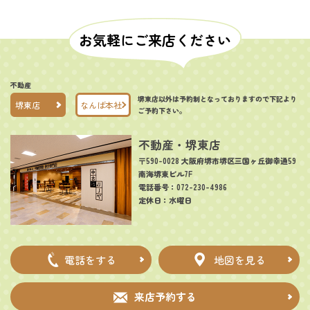
お気軽にご来店ください
不動産
堺東店以外は予約制となっておりますので下記より
堺東店
なんば本社
ご予約下さい。
不動産・堺東店
〒590-0028 大阪府堺市堺区三国ヶ丘御幸通59
南海堺東ビル7F
電話番号：072-230-4986
定休日：水曜日
電話をする
地図を見る
来店予約する