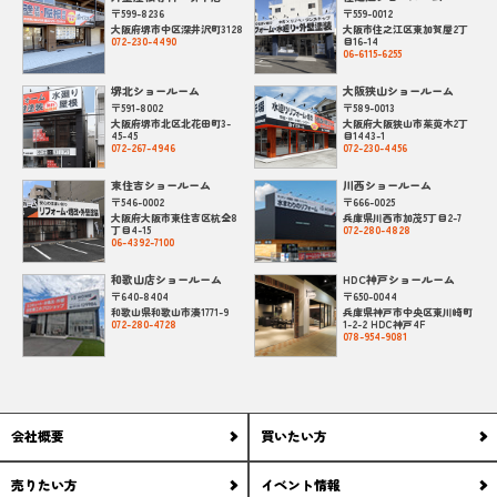
〒599-8236
〒559-0012
大阪府堺市中区深井沢町3128
大阪市住之江区東加賀屋2丁
072-230-4490
目16-14
06-6115-6255
堺北ショールーム
大阪狭山ショールーム
〒591-8002
〒589-0013
大阪府堺市北区北花田町3-
大阪府大阪狭山市茱萸木2丁
45-45
目1443-1
072-267-4946
072-230-4456
東住吉ショールーム
川西ショールーム
〒546-0002
〒666-0025
大阪府大阪市東住吉区杭全8
兵庫県川西市加茂5丁目2-7
丁目4-15
072-280-4828
06-4392-7100
和歌山店ショールーム
HDC神戸ショールーム
〒640-8404
〒650-0044
和歌山県和歌山市湊1771-9
兵庫県神戸市中央区東川崎町
072-280-4728
1-2-2 HDC神戸4F
078-954-9081
会社概要
買いたい方
売りたい方
イベント情報