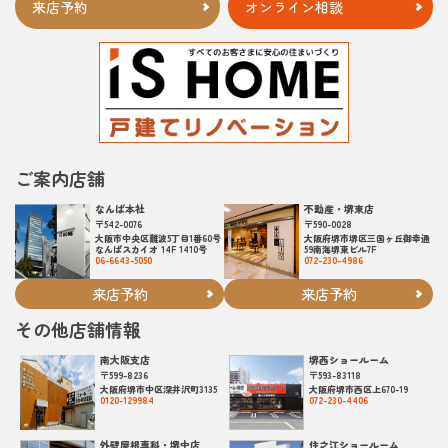
来店予約
オンライン相談
ご案内店舗
なんば本社
不動産・堺東店
〒542-0076
〒590-0028
大阪市中央区難波5丁目1番60号
大阪府堺市堺区三国ヶ丘御幸通
なんばスカイオ 14F 1410号
59南海堺東ビル7F
06-6643-5050
072-230-4986
来店予約
来店予約
その他店舗情報
南大阪支店
堺西ショールーム
〒599-8236
〒593-83118
大阪府堺市中区深井沢町3135
大阪府堺市西区上670-19
0120-129984
072-230-4406
外壁屋根専科・堺中店
住之江ショールーム