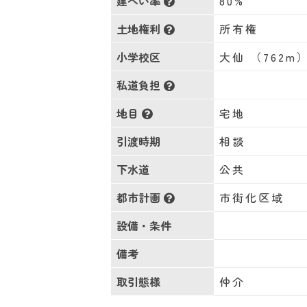
建ぺい率
80%
土地権利
所有権
小学校区
大仙 （762m
私道負担
地目
宅地
引渡時期
相談
下水道
公共
都市計画
市街化区域
設備・条件
備考
取引態様
仲介