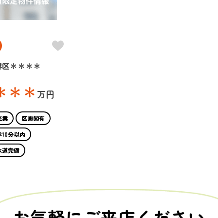
堺区＊＊＊＊
＊＊＊
万円
充実
区画図有
10分以内
水道完備
お気軽にご来店ください