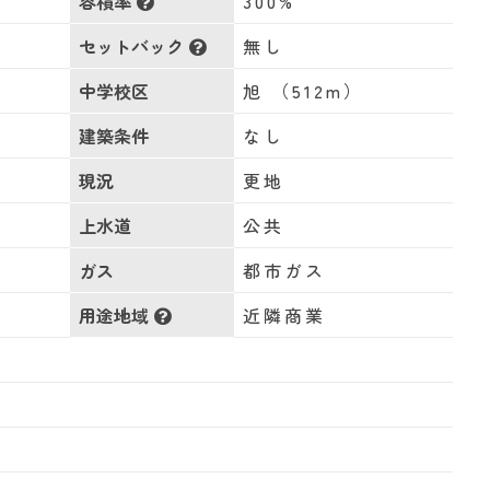
容積率
300%
セットバック
無し
）
中学校区
旭 （512m）
建築条件
なし
現況
更地
上水道
公共
ガス
都市ガス
用途地域
近隣商業