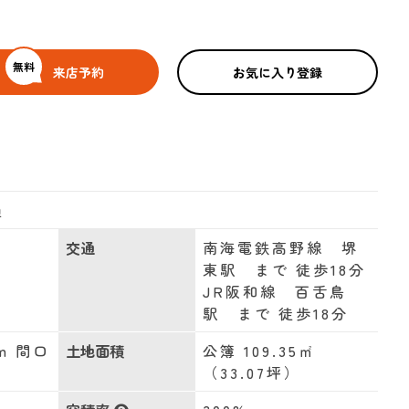
無料
来店予約
お気に入り登録
通
交通
南海電鉄高野線 堺
東駅 まで 徒歩18分
JR阪和線 百舌鳥
駅 まで 徒歩18分
m 間口
土地面積
公簿 109.35㎡
（33.07坪）