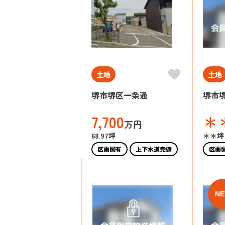
土地
土地
堺市堺区一条通
堺市
7,700
＊
万円
68.97坪
＊＊坪
区画図有
上下水道完備
区画
N