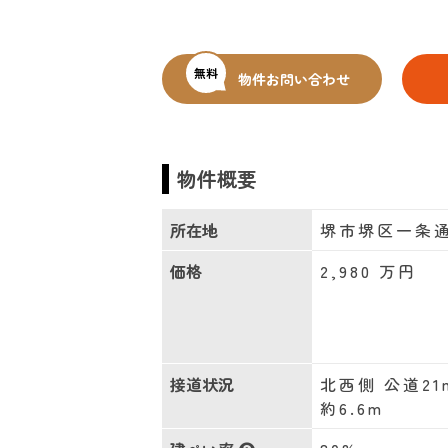
無料
物件お問い合わせ
物件概要
所在地
堺市堺区一条
価格
2,980
万円
接道状況
北西側 公道21
約6.6m