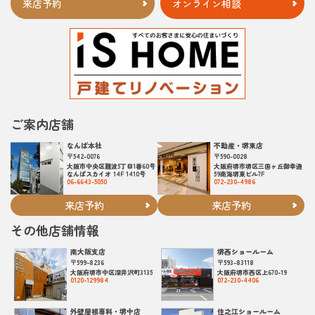
来店予約
オンライン相談
ご案内店舗
なんば本社
不動産・堺東店
〒542-0076
〒590-0028
大阪市中央区難波5丁目1番60号
大阪府堺市堺区三国ヶ丘御幸通
なんばスカイオ 14F 1410号
59南海堺東ビル7F
06-6643-5050
072-230-4986
来店予約
来店予約
その他店舗情報
南大阪支店
堺西ショールーム
〒599-8236
〒593-83118
大阪府堺市中区深井沢町3135
大阪府堺市西区上670-19
0120-129984
072-230-4406
外壁屋根専科・堺中店
住之江ショールーム