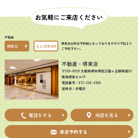
お気軽にご来店ください
不動産
堺東店以外は予約制となっておりますので下記より
堺東店
なんば本社
ご予約下さい。
不動産・堺東店
〒590-0028 大阪府堺市堺区三国ヶ丘御幸通59
南海堺東ビル7F
電話番号：072-230-4986
定休日：水曜日
電話をする
地図を見る
来店予約する