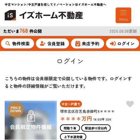
中古マンション/中古戸建を探してリノベーションはイズホーム不動産へ
MENU
768
ただいま
件公開
2026.08.08更新
物件検索
会員登録
来店予約
ログイン
ログイン
こちらの物件は会員様限定で公開している物件です。ログインす
ると物件の詳細情報がご覧いただけます。
中古一戸建て
PRICE
堺市北区百舌鳥赤畑町4＊＊＊＊
DOWN
＊＊＊＊
万円
18.60坪
3DK
間取り有
駅徒歩10分以内
上下水道完備