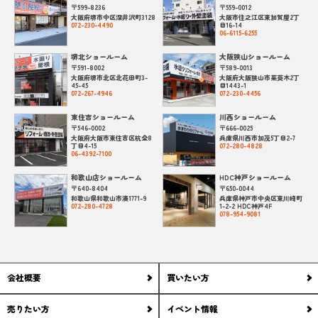
〒599-8236
〒559-0012
大阪府堺市中区深井沢町3128
大阪市住之江区東加賀屋2丁
072-230-4490
目16-14
06-6115-6255
堺北ショールーム
大阪狭山ショールーム
〒591-8002
〒589-0013
大阪府堺市北区北花田町3-
大阪府大阪狭山市茱萸木2丁
45-45
目1443-1
072-267-4946
072-230-4456
東住吉ショールーム
川西ショールーム
〒546-0002
〒666-0025
大阪府大阪市東住吉区杭全8
兵庫県川西市加茂5丁目2-7
丁目4-15
072-280-4828
06-4392-7100
和歌山店ショールーム
HDC神戸ショールーム
〒640-8404
〒650-0044
和歌山県和歌山市湊1771-9
兵庫県神戸市中央区東川崎町
072-280-4728
1-2-2 HDC神戸4F
078-954-9081
会社概要
買いたい方
売りたい方
イベント情報