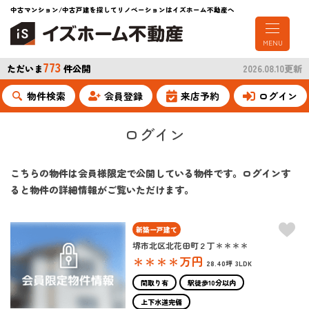
中古マンション/中古戸建を探してリノベーションはイズホーム不動産へ
MENU
773
ただいま
件公開
2026.08.10更新
物件検索
会員登録
来店予約
ログイン
ログイン
こちらの物件は会員様限定で公開している物件です。ログインす
ると物件の詳細情報がご覧いただけます。
新築一戸建て
堺市北区北花田町２丁＊＊＊＊
＊＊＊＊
万円
28.40坪
3LDK
間取り有
駅徒歩10分以内
上下水道完備