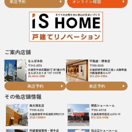
来店予約
オンライン相談
ご案内店舗
なんば本社
不動産・堺東店
〒542-0076
〒590-0028
大阪市中央区難波5丁目1番60号
大阪府堺市堺区三国ヶ丘御幸通
なんばスカイオ 14F 1410号
59南海堺東ビル7F
06-6643-5050
072-230-4986
来店予約
来店予約
その他店舗情報
南大阪支店
堺西ショールーム
〒599-8236
〒593-83118
大阪府堺市中区深井沢町3135
大阪府堺市西区上670-19
0120-129984
072-230-4406
外壁屋根専科・堺中店
住之江ショールーム