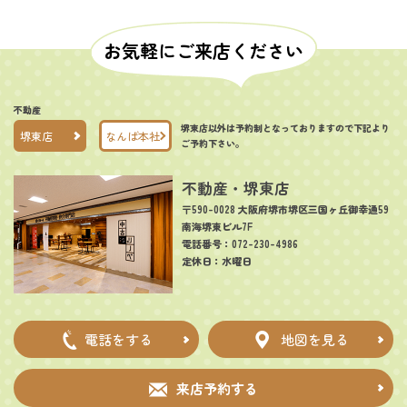
お気軽にご来店ください
不動産
堺東店以外は予約制となっておりますので下記より
堺東店
なんば本社
ご予約下さい。
不動産・堺東店
〒590-0028 大阪府堺市堺区三国ヶ丘御幸通59
南海堺東ビル7F
電話番号：072-230-4986
定休日：水曜日
電話をする
地図を見る
来店予約する