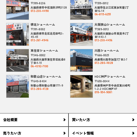
〒599-8236
〒559-0012
大阪府堺市中区深井沢町3128
大阪市住之江区東加賀屋2丁
072-230-4490
目16-14
06-6115-6255
堺北ショールーム
大阪狭山ショールーム
〒591-8002
〒589-0013
大阪府堺市北区北花田町3-
大阪府大阪狭山市茱萸木2丁
45-45
目1443-1
072-267-4946
072-230-4456
東住吉ショールーム
川西ショールーム
〒546-0002
〒666-0025
大阪府大阪市東住吉区杭全8
兵庫県川西市加茂5丁目2-7
丁目4-15
072-280-4828
06-4392-7100
和歌山店ショールーム
HDC神戸ショールーム
〒640-8404
〒650-0044
和歌山県和歌山市湊1771-9
兵庫県神戸市中央区東川崎町
072-280-4728
1-2-2 HDC神戸4F
078-954-9081
会社概要
買いたい方
売りたい方
イベント情報