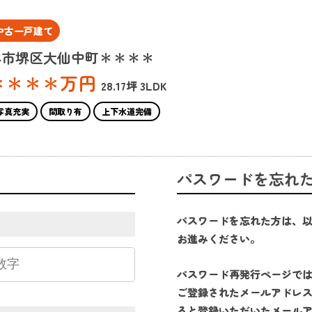
中古一戸建て
堺市堺区大仙中町＊＊＊＊
＊＊＊＊
万円
28.17坪
3LDK
写真充実
間取り有
上下水道完備
パスワードを忘れ
パスワードを忘れた方は、
お進みください。
パスワード再発行ページで
ご登録されたメールアドレ
ると登録いただいたメール