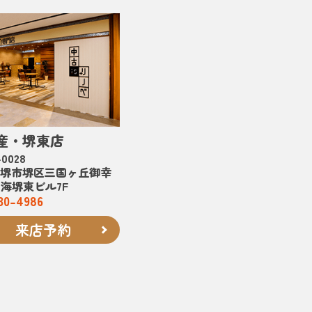
産・堺東店
0028
堺市堺区三国ヶ丘御幸
南海堺東ビル7F
30-4986
来店予約