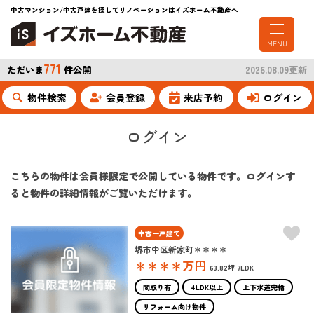
中古マンション/中古戸建を探してリノベーションはイズホーム不動産へ
MENU
771
ただいま
件公開
2026.08.09更新
物件検索
会員登録
来店予約
ログイン
ログイン
こちらの物件は会員様限定で公開している物件です。ログインす
ると物件の詳細情報がご覧いただけます。
中古一戸建て
堺市中区新家町＊＊＊＊
＊＊＊＊
万円
63.82坪
7LDK
間取り有
4LDK以上
上下水道完備
リフォーム向け物件