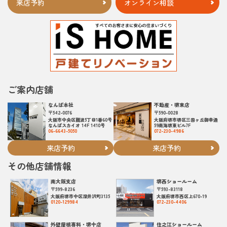
来店予約
オンライン相談
ご案内店舗
なんば本社
不動産・堺東店
〒542-0076
〒590-0028
大阪市中央区難波5丁目1番60号
大阪府堺市堺区三国ヶ丘御幸通
なんばスカイオ 14F 1410号
59南海堺東ビル7F
06-6643-5050
072-230-4986
来店予約
来店予約
その他店舗情報
南大阪支店
堺西ショールーム
〒599-8236
〒593-83118
大阪府堺市中区深井沢町3135
大阪府堺市西区上670-19
0120-129984
072-230-4406
外壁屋根専科・堺中店
住之江ショールーム