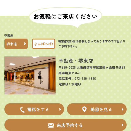
お気軽にご来店ください
不動産
堺東店以外は予約制となっておりますので下記より
堺東店
なんば本社
ご予約下さい。
不動産・堺東店
〒590-0028 大阪府堺市堺区三国ヶ丘御幸通59
南海堺東ビル7F
電話番号：072-230-4986
定休日：水曜日
電話をする
地図を見る
来店予約する