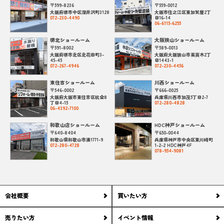
〒599-8236
〒559-0012
大阪府堺市中区深井沢町3128
大阪市住之江区東加賀屋2丁
072-230-4490
目16-14
06-6115-6255
堺北ショールーム
大阪狭山ショールーム
〒591-8002
〒589-0013
大阪府堺市北区北花田町3-
大阪府大阪狭山市茱萸木2丁
45-45
目1443-1
072-267-4946
072-230-4456
東住吉ショールーム
川西ショールーム
〒546-0002
〒666-0025
大阪府大阪市東住吉区杭全8
兵庫県川西市加茂5丁目2-7
丁目4-15
072-280-4828
06-4392-7100
和歌山店ショールーム
HDC神戸ショールーム
〒640-8404
〒650-0044
和歌山県和歌山市湊1771-9
兵庫県神戸市中央区東川崎町
072-280-4728
1-2-2 HDC神戸4F
078-954-9081
会社概要
買いたい方
売りたい方
イベント情報