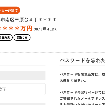
中古一戸建て
堺市南区三原台４丁＊＊＊＊
＊＊＊＊
万円
30.13坪
4LDK
写真充実
間取り有
パスワードを忘れ
パスワードを忘れた方は、
お進みください。
パスワード再発行ページで
ご登録されたメールアドレ
ると登録いただいたメール