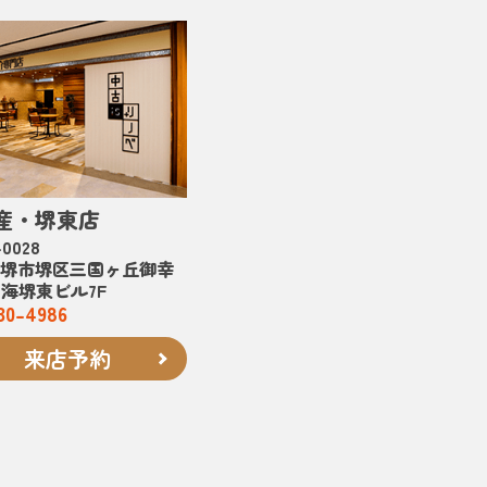
産・堺東店
0028
堺市堺区三国ヶ丘御幸
南海堺東ビル7F
30-4986
来店予約