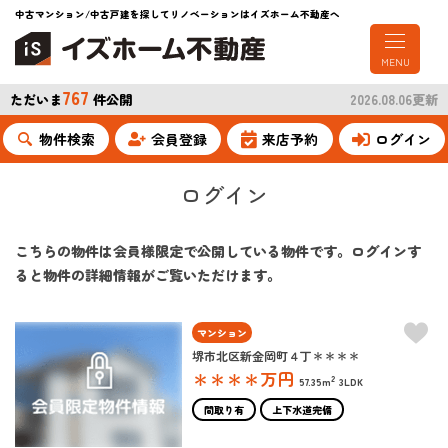
中古マンション/中古戸建を探してリノベーションはイズホーム不動産へ
MENU
767
ただいま
件公開
2026.08.06更新
物件検索
会員登録
来店予約
ログイン
ログイン
こちらの物件は会員様限定で公開している物件です。ログインす
ると物件の詳細情報がご覧いただけます。
マンション
堺市北区新金岡町４丁＊＊＊＊
＊＊＊＊
万円
2
57.35m
3LDK
間取り有
上下水道完備