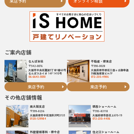
来店予約
オンライン相談
ご案内店舗
なんば本社
不動産・堺東店
〒542-0076
〒590-0028
大阪市中央区難波5丁目1番60号
大阪府堺市堺区三国ヶ丘御幸通
なんばスカイオ 14F 1410号
59南海堺東ビル7F
06-6643-5050
072-230-4986
来店予約
来店予約
その他店舗情報
南大阪支店
堺西ショールーム
〒599-8236
〒593-83118
大阪府堺市中区深井沢町3135
大阪府堺市西区上670-19
0120-129984
072-230-4406
外壁屋根専科・堺中店
住之江ショールーム