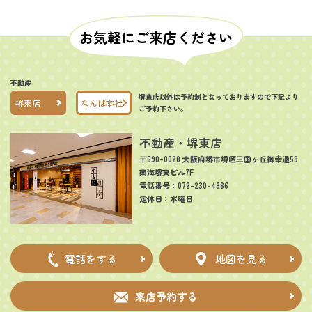
お気軽にご来店ください
不動産
堺東店以外は予約制となっておりますので下記より
堺東店
なんば本社
ご予約下さい。
不動産・堺東店
〒590-0028 大阪府堺市堺区三国ヶ丘御幸通59
南海堺東ビル7F
電話番号：072-230-4986
定休日：水曜日
電話をする
地図を見る
来店予約する