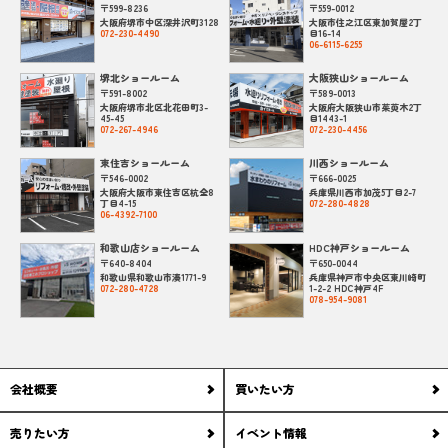
〒599-8236
〒559-0012
大阪府堺市中区深井沢町3128
大阪市住之江区東加賀屋2丁
072-230-4490
目16-14
06-6115-6255
堺北ショールーム
大阪狭山ショールーム
〒591-8002
〒589-0013
大阪府堺市北区北花田町3-
大阪府大阪狭山市茱萸木2丁
45-45
目1443-1
072-267-4946
072-230-4456
東住吉ショールーム
川西ショールーム
〒546-0002
〒666-0025
大阪府大阪市東住吉区杭全8
兵庫県川西市加茂5丁目2-7
丁目4-15
072-280-4828
06-4392-7100
和歌山店ショールーム
HDC神戸ショールーム
〒640-8404
〒650-0044
和歌山県和歌山市湊1771-9
兵庫県神戸市中央区東川崎町
072-280-4728
1-2-2 HDC神戸4F
078-954-9081
会社概要
買いたい方
売りたい方
イベント情報