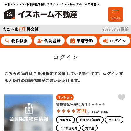
中古マンション/中古戸建を探してリノベーションはイズホーム不動産へ
MENU
771
ただいま
件公開
2026.08.09更新
物件検索
会員登録
来店予約
ログイン
ログイン
こちらの物件は会員様限定で公開している物件です。ログインす
ると物件の詳細情報がご覧いただけます。
マンション
堺市堺区甲斐町西１丁＊＊＊＊
＊＊＊＊
万円
2
61.44m
4LDK
間取り有
駅徒歩10分以内
ペット可
上下水道完備
角部屋