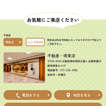
お気軽にご来店ください
不動産
堺東店以外は予約制となっておりますので下記より
堺東店
なんば本社
ご予約下さい。
不動産・堺東店
〒590-0028 大阪府堺市堺区三国ヶ丘御幸通59
南海堺東ビル7F
電話番号：072-230-4986
定休日：水曜日
電話をする
地図を見る