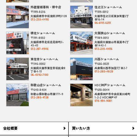
外壁屋根専科・堺中店
住之江ショールーム
〒599-8236
〒559-0012
大阪府堺市中区深井沢町3128
大阪市住之江区東加賀屋2丁
072-230-4490
目16-14
06-6115-6255
堺北ショールーム
大阪狭山ショールーム
〒591-8002
〒589-0013
大阪府堺市北区北花田町3-
大阪府大阪狭山市茱萸木2丁
45-45
目1443-1
072-267-4946
072-230-4456
東住吉ショールーム
川西ショールーム
〒546-0002
〒666-0025
大阪府大阪市東住吉区杭全8
兵庫県川西市加茂5丁目2-7
丁目4-15
072-280-4828
06-4392-7100
和歌山店ショールーム
HDC神戸ショールーム
〒640-8404
〒650-0044
和歌山県和歌山市湊1771-9
兵庫県神戸市中央区東川崎町
072-280-4728
1-2-2 HDC神戸4F
078-954-9081
会社概要
買いたい方