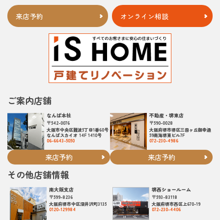
来店予約
オンライン相談
ご案内店舗
なんば本社
不動産・堺東店
〒542-0076
〒590-0028
大阪市中央区難波5丁目1番60号
大阪府堺市堺区三国ヶ丘御幸通
なんばスカイオ 14F 1410号
59南海堺東ビル7F
06-6643-5050
072-230-4986
来店予約
来店予約
その他店舗情報
南大阪支店
堺西ショールーム
〒599-8236
〒593-83118
大阪府堺市中区深井沢町3135
大阪府堺市西区上670-19
0120-129984
072-230-4406