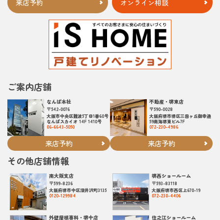
来店予約
オンライン相談
ご案内店舗
なんば本社
不動産・堺東店
〒542-0076
〒590-0028
大阪市中央区難波5丁目1番60号
大阪府堺市堺区三国ヶ丘御幸通
なんばスカイオ 14F 1410号
59南海堺東ビル7F
06-6643-5050
072-230-4986
来店予約
来店予約
その他店舗情報
南大阪支店
堺西ショールーム
〒599-8236
〒593-83118
大阪府堺市中区深井沢町3135
大阪府堺市西区上670-19
0120-129984
072-230-4406
外壁屋根専科・堺中店
住之江ショールーム