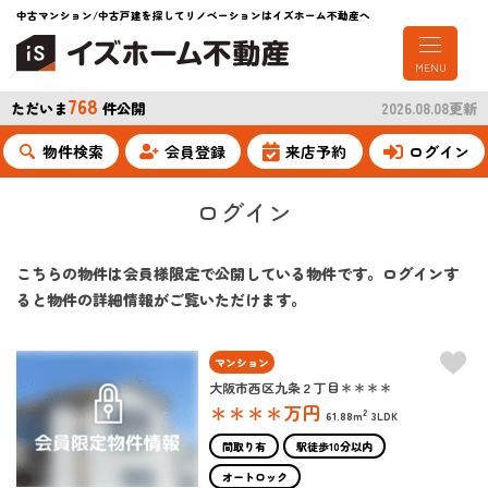
中古マンション/中古戸建を探してリノベーションはイズホーム不動産へ
MENU
768
ただいま
件公開
2026.08.08更新
物件検索
会員登録
来店予約
ログイン
ログイン
こちらの物件は会員様限定で公開している物件です。ログインす
ると物件の詳細情報がご覧いただけます。
マンション
大阪市西区九条２丁目＊＊＊＊
＊＊＊＊
万円
2
61.88m
3LDK
間取り有
駅徒歩10分以内
オートロック