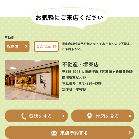
お気軽にご来店ください
不動産
堺東店以外は予約制となっておりますので下記より
堺東店
なんば本社
ご予約下さい。
不動産・堺東店
〒590-0028 大阪府堺市堺区三国ヶ丘御幸通59
南海堺東ビル7F
電話番号：072-230-4986
定休日：水曜日
電話をする
地図を見る
来店予約する