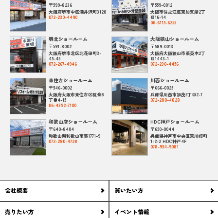
〒599-8236
〒559-0012
大阪府堺市中区深井沢町3128
大阪市住之江区東加賀屋2丁
072-230-4490
目16-14
06-6115-6255
堺北ショールーム
大阪狭山ショールーム
〒591-8002
〒589-0013
大阪府堺市北区北花田町3-
大阪府大阪狭山市茱萸木2丁
45-45
目1443-1
072-267-4946
072-230-4456
東住吉ショールーム
川西ショールーム
〒546-0002
〒666-0025
大阪府大阪市東住吉区杭全8
兵庫県川西市加茂5丁目2-7
丁目4-15
072-280-4828
06-4392-7100
和歌山店ショールーム
HDC神戸ショールーム
〒640-8404
〒650-0044
和歌山県和歌山市湊1771-9
兵庫県神戸市中央区東川崎町
072-280-4728
1-2-2 HDC神戸4F
078-954-9081
会社概要
買いたい方
売りたい方
イベント情報